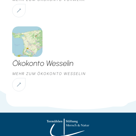
Ökokonto Wesselin
MEHR ZUM ÖKOKONTO WESSELIN